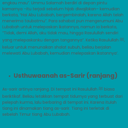
engkau mau”. Ummu Salamah berdiri di depan pintu
kamarnya –itu terjadi sebelum hijab diwajibkan– kemudian
berkata, “Hai Abu Lubabah, bergembiralah, karena Allah telah
menerima taubatmu”. Para sahabat pun mengerumuni Abu
Lubabah untuk melepaskan ikatannya, namun ia berkata,
“Tidak, demi Allah, aku tidak mau, hingga Rasulullah sendiri
yang melepaskanku dengan tangannya”. Ketika Rasulullah ﷺ,
keluar untuk menunaikan shalat subuh, beliau berjalan
melewati Abu Lubabah, kemudian melepaskan ikatannya’.
Usthuwaanah as-Sarir (ranjang)
As-sarir artinya ranjang. Di tempat ini Rasulullah ﷺ biasa
beriktikaf. Beliau letakkan tempat tidurnya yang terbuat dari
pelepah kurma, lalu berbaring di tempat ini. Karena itulah
tiang ini dinamakan tiang as-sarir. Tiang ini terletak di
sebelah Timur tiang Abu Lubabah.