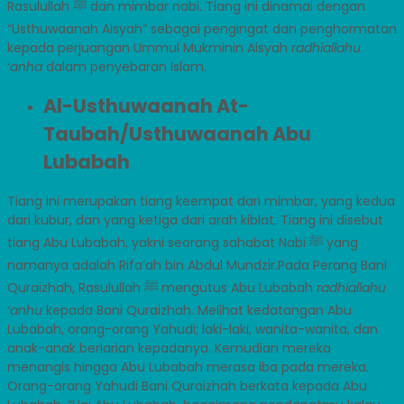
Rasulullah ﷺ dan mimbar nabi. Tiang ini dinamai dengan
“Usthuwaanah Aisyah” sebagai pengingat dan penghormatan
kepada perjuangan Ummul Mukminin Aisyah
radhiallahu
‘anha
dalam penyebaran Islam.
Al-Usthuwaanah At-
Taubah/Usthuwaanah Abu
Lubabah
Tiang ini merupakan tiang keempat dari mimbar, yang kedua
dari kubur, dan yang ketiga dari arah kiblat. Tiang ini disebut
tiang Abu Lubabah, yakni seorang sahabat Nabi ﷺ yang
namanya adalah Rifa’ah bin Abdul Mundzir.Pada Perang Bani
Quraizhah, Rasulullah ﷺ mengutus Abu Lubabah
radhiallahu
‘anhu
kepada Bani Quraizhah. Melihat kedatangan Abu
Lubabah, orang-orang Yahudi; laki-laki, wanita-wanita, dan
anak-anak berlarian kepadanya. Kemudian mereka
menangis hingga Abu Lubabah merasa iba pada mereka.
Orang-orang Yahudi Bani Quraizhah berkata kepada Abu