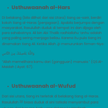
Usthuwaanah al-Hars
Di belakang (bila dilihat dari sisi Utara) tiang as-sarir, berdiri
kokoh tiang al-Haras (penjagaan). Apabila berjumpa dengan
masyarakat, Rasulullah duduk di tempat ini dan dijaga oleh
para sahabatnya. Ali bin Abi Thalib
radhiallahu ‘anhu
adalah
yang paling sering menjaga beliau. Karena itu pula tiang ini
dinamakan tiang Ali. Ketika Allah ﷻ menurunkan firman-Nya :
وَاللَّهُ يَعْصِمُكَ مِنَ النَّاسِ
“Allah memelihara kamu dari (gangguan) manusia.” (QS:Al-
Maidah | Ayat: 67).
Usthuwaanah al-Wufud
Dari sisi utara, tiang ini terletak di belakang tiang al-Haras.
Rasulullah ﷺ biasa duduk di sini tatkala menyambut para