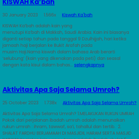
KISWAH Ka’bah
30 January 2023
1.566x
Kiswah Ka'bah
KISWAH Ka’bah adalah kain yang
menutupi Ka’bah di Makkah, Saudi Arabia. Kain ini biasanya
diganti setiap tahun pada tanggal 9 Dzulhijjah, hari ketika
jamaah haji berjalan ke Bukit Arafah pada
musim Haji.Nama kiswah dalam bahasa Arab berarti
‘selubung’ (kain yang dikenakan pada peti) dan seasal
dengan kata kisui dalam bahas...
selengkapnya
Aktivitas Apa Saja Selama Umroh?
25 October 2023
1.738x
Aktivitas Apa Saja Selama Umroh?
Aktivitas Apa Saja Selama Umrah? 1.MELAKUKAN RUKUN UMRAH
Pokok dari perjalanan ibadah umrah adalah menunaikan
rukun umrah : ihram, tawwaf, sa’i, tahallul dan tertib. 2.
SHALAT FARDHU BERJAMAAH DI MASJIDIL HARAM SERTA MASJID