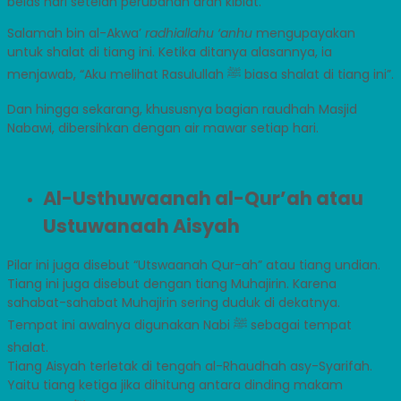
belas hari setelah perubahan arah kiblat.
Salamah bin al-Akwa’
radhiallahu ‘anhu
mengupayakan
untuk shalat di tiang ini. Ketika ditanya alasannya, ia
menjawab, “Aku melihat Rasulullah ﷺ biasa shalat di tiang ini”.
Dan hingga sekarang, khususnya bagian raudhah Masjid
Nabawi, dibersihkan dengan air mawar setiap hari.
Al-Usthuwaanah al-Qur’ah atau
Ustuwanaah Aisyah
Pilar ini juga disebut “Utswaanah Qur-ah” atau tiang undian.
Tiang ini juga disebut dengan tiang Muhajirin. Karena
sahabat-sahabat Muhajirin sering duduk di dekatnya.
Tempat ini awalnya digunakan Nabi ﷺ sebagai tempat
shalat.
Tiang Aisyah terletak di tengah al-Rhaudhah asy-Syarifah.
Yaitu tiang ketiga jika dihitung antara dinding makam