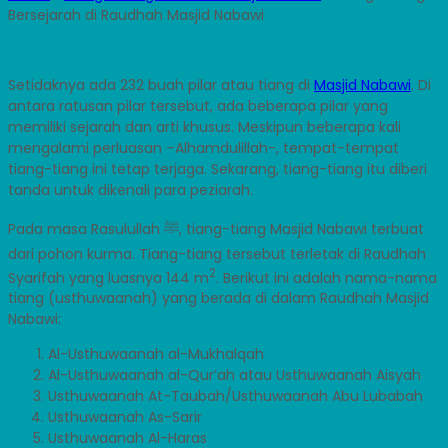
Bersejarah di Raudhah Masjid Nabawi
Setidaknya ada 232 buah pilar atau tiang di
Masjid Nabawi
. Di
antara ratusan pilar tersebut, ada beberapa pilar yang
memiliki sejarah dan arti khusus. Meskipun beberapa kali
mengalami perluasan –Alhamdulillah-, tempat-tempat
tiang-tiang ini tetap terjaga. Sekarang, tiang-tiang itu diberi
tanda untuk dikenali para peziarah.
Pada masa Rasulullah ﷺ, tiang-tiang Masjid Nabawi terbuat
dari pohon kurma. Tiang-tiang tersebut terletak di Raudhah
2
Syarifah yang luasnya 144 m
. Berikut ini adalah nama-nama
tiang (usthuwaanah) yang berada di dalam Raudhah Masjid
Nabawi:
Al-Usthuwaanah al-Mukhalqah
Al-Usthuwaanah al-Qur’ah atau Usthuwaanah Aisyah
Usthuwaanah At-Taubah/Usthuwaanah Abu Lubabah
Usthuwaanah As-Sarir
Usthuwaanah Al-Haras