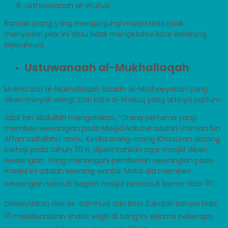
Usthuwaanah al-Wufud
Banyak orang yang mengunjungi masjid Nabi tidak
menyadari pilar ini atau tidak mengetahui latar belakang
sejarahnya.
Ustuwanaah al-Mukhallaqah
Makna dari al-Mukhallaqah adalah al-Muthayyabah yang
diberi minyak wangi. Dari kata al-khaluq yang artinya parfum.
Jabir bin Abdullah mengatakan, “Orang pertama yang
memberi wewangian pada Masjid Nabawi adalah Utsman bin
Affan
radhillahu ‘anhu
. Ketika orang-orang Khaizuran datang
berhaji pada tahun 70 H, diperintahkan agar masjid diberi
wewangian. Yang menangani pemberian wewangian pada
masjid ini adalah seorang wanita. Maka dia memberi
wewangian seluruh bagian masjid termasuk kamar Nabi ﷺ”.
Diriwayatkan dari as-Samhudi dari Ibnu Zubalah bahwa Nabi
ﷺ melaksanakan shalat wajib di tiang ini selama beberapa