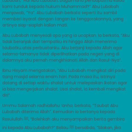
Lubabah, “Hai Abu Lubabah, bagaimana pendapatmu kalau
kami tunduk kepada hukum Muhammad?” Abu Lubabah
menjawab, “Ya”. Abu Lubabah berkata seperti itu sambil
memberi isyarat dengan tangan ke tenggorokannya, yang
artinya siap-siaplah kalian mati.
Abu Lubabah menyesali apa yang ia ucapkan. Ia berkata, “Aku
tidak beranjak dari tempatku ini hingga Allah menerima
taubatku atas perbuatanku. Aku berjanji kepada Allah agar
selama-lamanya tidak diperlihatkan pada negeri yang di
dalamnya aku pernah mengkhianati Allah dan Rasul-Nya”.
Ibnu Hisyam mengatakan, “Abu Lubabah mengikat diri pada
tiang masjid selama enam hari. Pada masa itu, istrinya
datang di setiap waktu shalat untuk melepaskan ikatan agar
ia bisa mengerjakan shalat. Usai shalat, ia kembali mengikat
diri”.
Ummu Salamah
radhiallahu ‘anha
, berkata, “Taubat Abu
Lubabah diterima Allah”. Kemudian ia bertanya kepada
Rasulullah ﷺ, “Bolehkah aku menyampaikan berita gembira
ini kepada Abu Lubabah?” Beliau ﷺ bersabda, “Silakan, jika