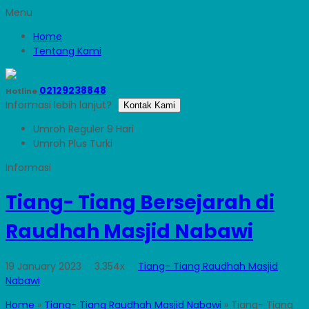
Menu
Home
Tentang Kami
02129238848
Hotline
Informasi lebih lanjut?
Kontak Kami
Umroh Reguler 9 Hari
Umroh Plus Turki
Tiang- Tiang Bersejarah di
Raudhah Masjid Nabawi
19 January 2023
3.354x
Tiang- Tiang Raudhah Masjid
Nabawi
Home
»
Tiang- Tiang Raudhah Masjid Nabawi
»
Tiang- Tiang