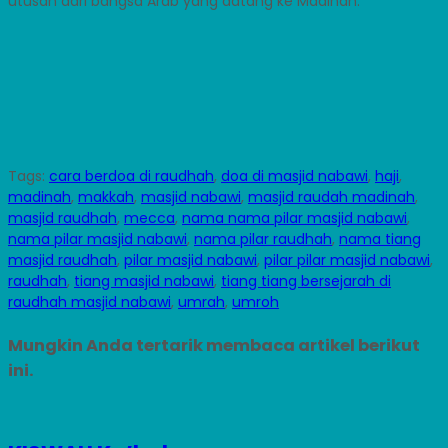
utusan dari bangsa Arab yang datang ke Madinah.
Tags:
cara berdoa di raudhah
,
doa di masjid nabawi
,
haji
,
madinah
,
makkah
,
masjid nabawi
,
masjid raudah madinah
,
masjid raudhah
,
mecca
,
nama nama pilar masjid nabawi
,
nama pilar masjid nabawi
,
nama pilar raudhah
,
nama tiang
masjid raudhah
,
pilar masjid nabawi
,
pilar pilar masjid nabawi
,
raudhah
,
tiang masjid nabawi
,
tiang tiang bersejarah di
raudhah masjid nabawi
,
umrah
,
umroh
Mungkin Anda tertarik membaca artikel berikut
ini.