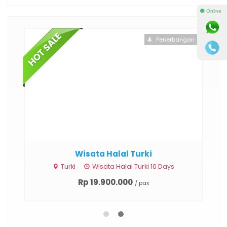
⚫ Online
otel
Penerbangan
Wisata Halal Turki
ari
Turki
Wisata Halal Turki 10 Days
Rp 19.900.000
/ pax