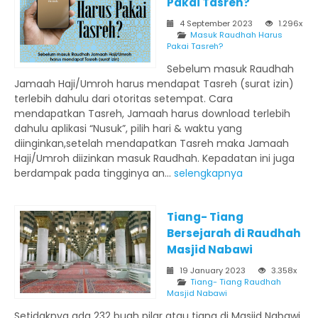
Pakai Tasreh?
4 September 2023
1.296x
Masuk Raudhah Harus
Pakai Tasreh?
Sebelum masuk Raudhah
Jamaah Haji/Umroh harus mendapat Tasreh (surat izin)
terlebih dahulu dari otoritas setempat. Cara
mendapatkan Tasreh, Jamaah harus download terlebih
dahulu aplikasi “Nusuk”, pilih hari & waktu yang
diinginkan,setelah mendapatkan Tasreh maka Jamaah
Haji/Umroh diizinkan masuk Raudhah. Kepadatan ini juga
berdampak pada tingginya an...
selengkapnya
Tiang- Tiang
Bersejarah di Raudhah
Masjid Nabawi
19 January 2023
3.358x
Tiang- Tiang Raudhah
Masjid Nabawi
Setidaknya ada 232 buah pilar atau tiang di Masjid Nabawi.