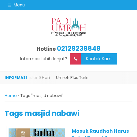
Menu
02129238848
Hotline
Informasi lebih lanjut?
Kontak Kami
Umroh Reguler 9 Hari
Umroh Plus Turki
Home
»
Tags "masjid nabawi"
Tags
masjid nabawi
Masuk Raudhah Harus