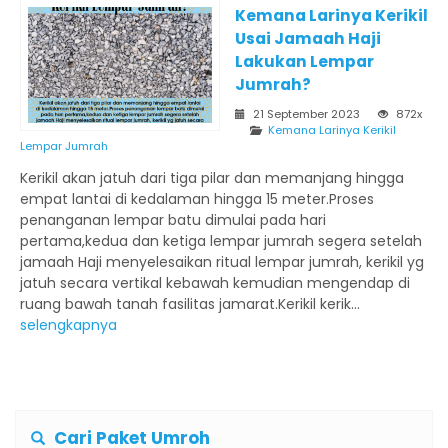
Kemana Larinya Kerikil
Usai Jamaah Haji
Lakukan Lempar
Jumrah?
21 September 2023
872x
Kemana Larinya Kerikil
Lempar Jumrah
Kerikil akan jatuh dari tiga pilar dan memanjang hingga
empat lantai di kedalaman hingga 15 meter.Proses
penanganan lempar batu dimulai pada hari
pertama,kedua dan ketiga lempar jumrah segera setelah
jamaah Haji menyelesaikan ritual lempar jumrah, kerikil yg
jatuh secara vertikal kebawah kemudian mengendap di
ruang bawah tanah fasilitas jamarat.Kerikil kerik...
selengkapnya
Cari Paket Umroh