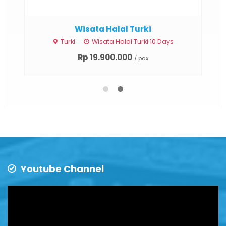
Wisata Halal Turki
ari
Turki
Wisata Halal Turki 10 Days
Rp 19.900.000
/ pax
Youtube Channel
Video
Player