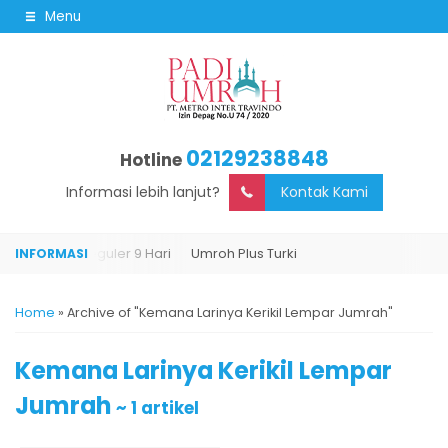
Menu
02129238848
Hotline
Informasi lebih lanjut?
Kontak Kami
i
Umroh Reguler 9 Hari
Umroh Plus Turki
Home
»
Archive of "Kemana Larinya Kerikil Lempar Jumrah"
Kemana Larinya Kerikil Lempar
Jumrah
~ 1 artikel