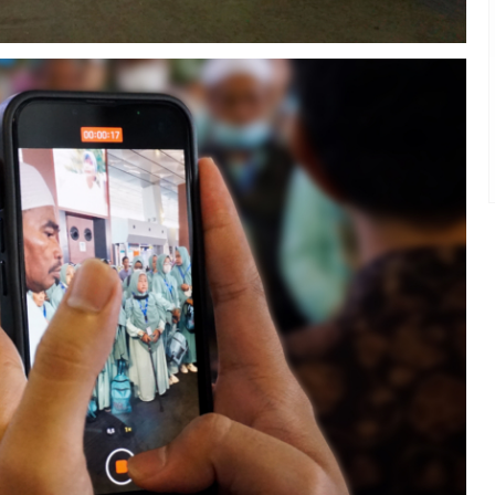
Umroh Reguler 9 Hari
Madinah - Makkah
Umroh Reguler 9 Hari
Rp 31.500.000
/ pax
*Mulai