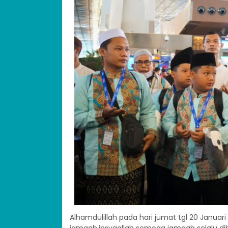
Alhamdulillah pada hari jumat tgl 20 Januar
jamaah,insyaallah semoga jamaah selalu d