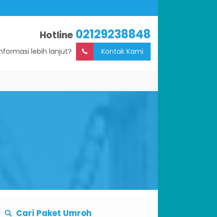
02129238848
Hotline
Informasi lebih lanjut?
Kontak Kami
Cari Paket Umroh