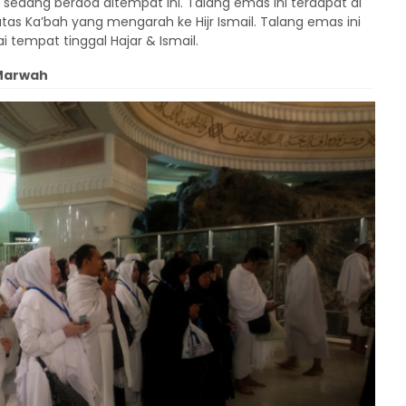
 sedang berdoa ditempat ini. Talang emas ini terdapat di
tas Ka’bah yang mengarah ke Hijr Ismail. Talang emas ini
 tempat tinggal Hajar & Ismail.
 Marwah