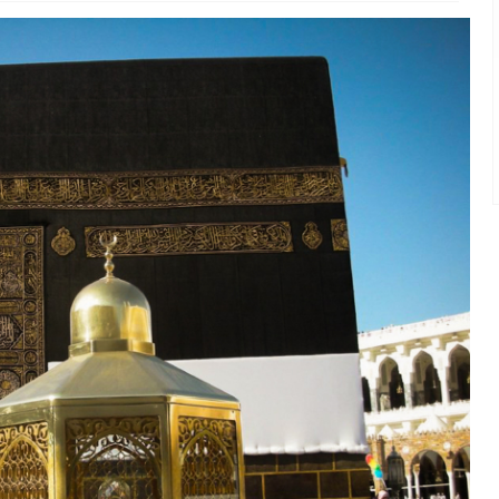
Umroh Reguler 9 Hari
Madinah - Makkah
Umroh Reguler 9 Hari
Rp 31.500.000
/ pax
*Mulai