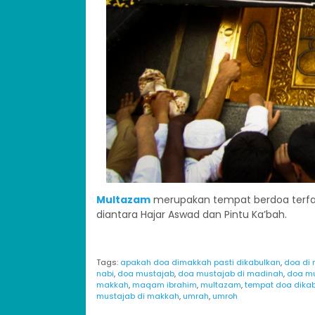
Multazam
merupakan tempat berdoa terfav
diantara Hajar Aswad dan Pintu Ka’bah.
Tags:
apakah doa dimakkah pasti dikabulkan
,
doa di
nabi
,
doa mustajab
,
doa mustajab di madinah
,
doa mu
makkah
,
maqam ibrahim
,
multazam
,
tempat doa dika
mustajab di makkah
,
umrah
,
umroh