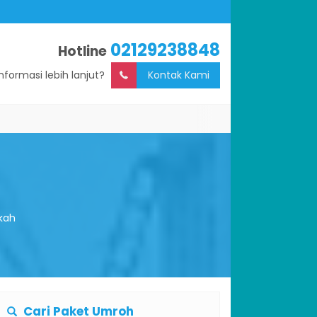
02129238848
Hotline
Informasi lebih lanjut?
Kontak Kami
kah
Cari Paket Umroh