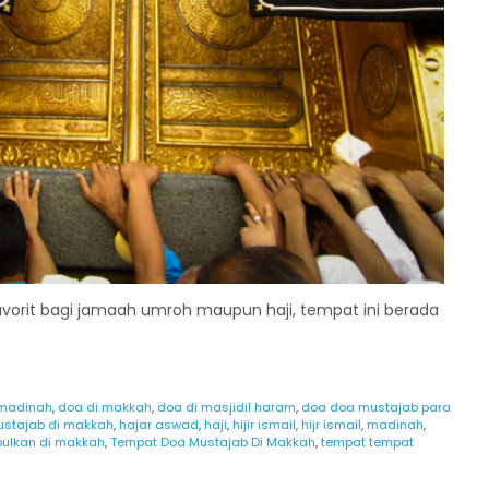
orit bagi jamaah umroh maupun haji, tempat ini berada
 madinah
,
doa di makkah
,
doa di masjidil haram
,
doa doa mustajab para
stajab di makkah
,
hajar aswad
,
haji
,
hijir ismail
,
hijr ismail
,
madinah
,
bulkan di makkah
,
Tempat Doa Mustajab Di Makkah
,
tempat tempat