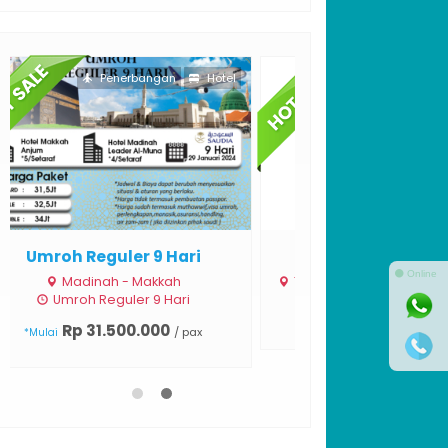
Penerbangan
Wisata Halal Turki
⚫ Online
Turki
Wisata Halal Turki 10 Days
Rp 19.900.000
/ pax