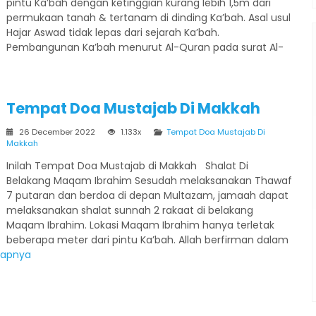
pintu Ka’bah dengan ketinggian kurang lebih 1,5m dari
permukaan tanah & tertanam di dinding Ka’bah. Asal usul
Hajar Aswad tidak lepas dari sejarah Ka’bah.
Pembangunan Ka’bah menurut Al-Quran pada surat Al-
Penerbangan
Hotel
Tempat Doa Mustajab Di Makkah
26 December 2022
1.133x
Tempat Doa Mustajab Di
Makkah
Inilah Tempat Doa Mustajab di Makkah Shalat Di
Umroh Reguler 9 Hari
Belakang Maqam Ibrahim Sesudah melaksanakan Thawaf
7 putaran dan berdoa di depan Multazam, jamaah dapat
Madinah - Makkah
melaksanakan shalat sunnah 2 rakaat di belakang
Umroh Reguler 9 Hari
Maqam Ibrahim. Lokasi Maqam Ibrahim hanya terletak
Rp 31.500.000
/ pax
*Mulai
beberapa meter dari pintu Ka’bah. Allah berfirman dalam
kapnya