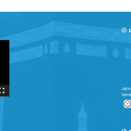
L
Jam 
Sen