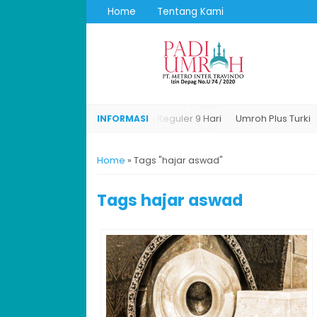
Home
Tentang Kami
i
Umroh Plus Turki
Umroh Reguler 9 Hari
Umroh Plus Turki
Home
»
Tags "hajar aswad"
Tags
hajar aswad