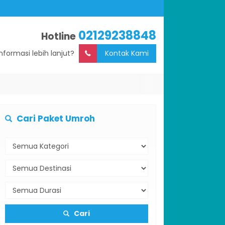
02129238848
Hotline
Informasi lebih lanjut?
Kontak Kami
Cari Paket Umroh
Cari