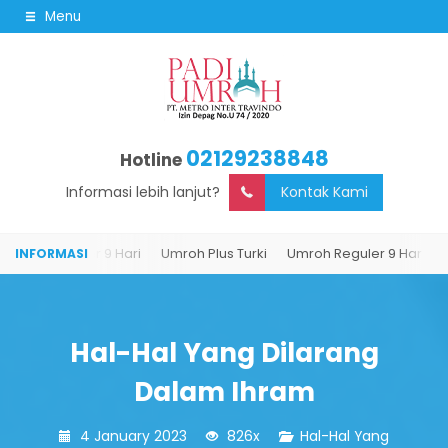
Menu
02129238848
Hotline
Informasi lebih lanjut?
Kontak Kami
roh Reguler 9 Hari
Umroh Plus Turki
Umroh Reguler 9 Hari
Umro
Hal-Hal Yang Dilarang
Dalam Ihram
4 January 2023
826x
Hal-Hal Yang