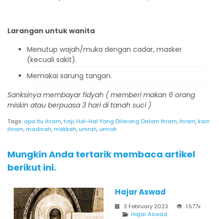
Larangan untuk wanita
Menutup wajah/muka dengan cadar, masker
(kecuali sakit).
Memakai sarung tangan.
S
anksinya membayar
fidyah (
memberi makan 6 orang
miskin atau berpuasa 3
hari di tanah suci )
Tags:
apa itu ihram
,
haji
,
Hal-Hal Yang Dilarang Dalam Ihram
,
ihram
,
kain
ihram
,
madinah
,
makkah
,
umrah
,
umroh
Mungkin Anda tertarik membaca artikel
berikut ini.
Hajar Aswad
3 February 2023
1.577x
Hajar Aswad