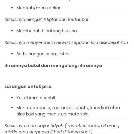
Menikah/menikahkan.
S
anksinya dengan
I
stigfar dan
B
ertaubat
Membunuh binatang buruan.
S
anksinya menyembelih hewan sepadan lalu disedekahkan
Berhubungan suami isteri
ihramnya batal dan mengulangi ihramnya
Larangan untuk pria
Kain ihram berjahit.
Menutup kepala, memakai sepatu, kaos kaki atau
alas kaki yang menutup mata kaki.
S
anksinya membayar
fidyah (
memberi makan 6 orang
miskin atau berpuasa 3
hari di tanah suci )