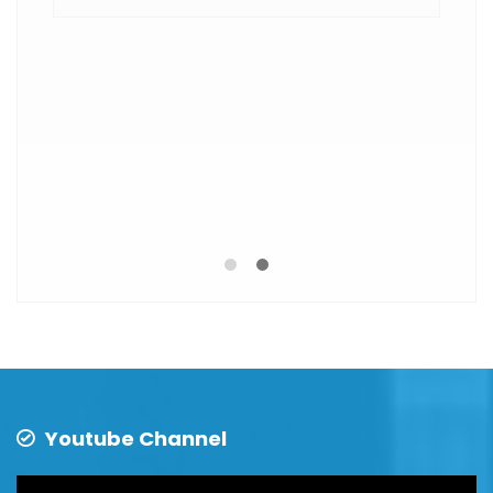
ari
Youtube Channel
Video