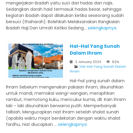
mengerjakan ibadah yaitu suci dari hadas dan najis.
Sedangkan darah haid termasuk hadas besar, sehingga
kegiatan ibadah dapat dilakukan ketika seseorang sudah
bersuci (thaharah). Bolehkah Melaksanakan Rangkaian
Ibadah Haji Dan Umrah Ketika Sedang...
selengkapnya
Hal-Hal Yang Sunah
Dalam Ihram
3 January 2023
921x
Hal-Hal Yang Sunah Dalam
Ihram
Hal-hal yang sunah dalam
Ihram Sebelum mengenakan pakaian ihram, disunahkan
untuk mandi, memakai wangi-wangian, merapihkan
rambut, memotong kuku, mencukur kumis, dll. Kain ihram
laki – laki disunahkan berwarna putih. Memperbanyak
talbiah. Mengucapkan niat ihram setelah shalat sunah
(apabila waktu miqot berdekatan dengan waktu shalat
fardhu, niat diucapkan ...
selengkapnya