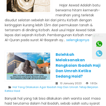
Hajar Aswad Adalah batu
berwarna hitam kemerah-
merahan yang terletak
disudut selatan sebelah kiri dari pintu Ka’bah dengan
ketinggian kurang lebih 1,5m dari permukaan tanah &
tertanam di dinding Ka’bah. Asal usul Hajar Aswad tidak
lepas dari sejarah Ka’bah. Pembangunan Ka’bah menurut
⚫ Online
Al-Quran pada surat Al-Baqarah ay...
selengkapnya
Bolehkah
Melaksanakan
Rangkaian Ibadah Haji
Dan Umrah Ketika
Sedang Haid?
13 January 2023
1.612x
Hal Yang Dilakukan Agar Ibadah Haji Dan Umrah Tetap Berjalan
Ketika Haid
Banyak hal yang tak bisa dilakukan oleh wanita saat masa
haid terutama dalam hal ibadah, sebab salah satu syarat