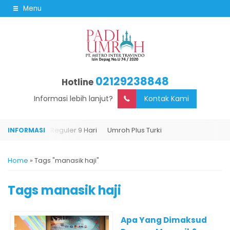
Menu
02129238848
Hotline
Informasi lebih lanjut?
Kontak Kami
urki
Umroh Reguler 9 Hari
Umroh Plus Turki
Home
»
Tags "manasik haji"
Tags
manasik haji
Apa Yang Dimaksud