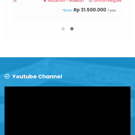
Madinah - Makkah
Umroh Reguler 9 Hari
Rp 31.500.000
/ pax
*Mulai
Youtube Channel
Video
Player