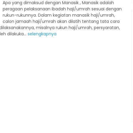
Apa yang dimaksud dengan Manasik , Manasik adalah
peragaan pelaksanaan ibadah haji/umrah sesuai dengan
rukun-rukunnya. Dalam kegiatan manasik haji/umrah,
calon jamaah haji/umrah akan dilatih tentang tata cara
Penerbangan
ilaksanakannya, misalnya rukun haji/umrah, persyaratan,
eh dilakuka...
selengkapnya
Wisata Halal Turki
Turki
Wisata Halal Turki 10 Days
Rp 19.900.000
/ pax