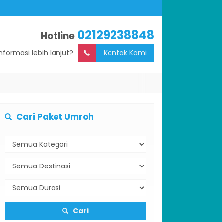
02129238848
Hotline
Informasi lebih lanjut?
Kontak Kami
Cari Paket Umroh
Cari