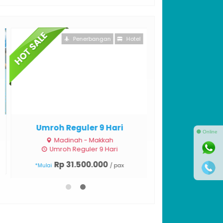
Penerbangan
Hotel
Umroh Reguler 9 Hari
⚫ Online
Madinah - Makkah
Umroh Reguler 9 Hari
Rp 31.500.000
/ pax
*Mulai