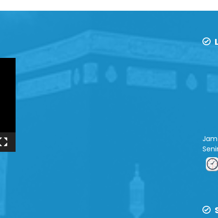
L
Jam 
Sen
S