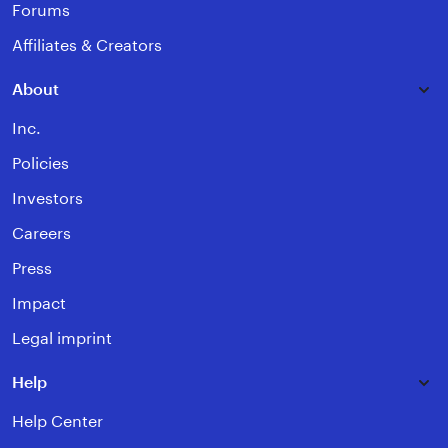
Forums
Affiliates & Creators
About
Inc.
Policies
Investors
Careers
Press
Impact
Legal imprint
Help
Help Center