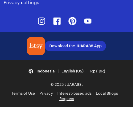
Privacy settings
Instagram
Facebook
Pinterest
Youtube
Download the JUARA88 App
Indonesia | English (US) | Rp (IDR)
© 2025 JUARA88.
Terms of Use
Privacy
Interest-based ads
Local Shops
Regions