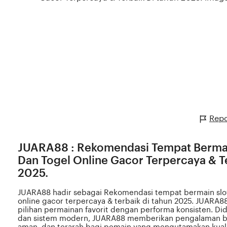
Repo
JUARA88 : Rekomendasi Tempat Bermai
Dan Togel Online Gacor Terpercaya & Te
2025.
JUARA88 hadir sebagai Rekomendasi tempat bermain slot
online gacor terpercaya & terbaik di tahun 2025. JUARA
pilihan permainan favorit dengan performa konsisten. Did
dan sistem modern, JUARA88 memberikan pengalaman b
aman, dan terarah bagi pemain yang mengutamakan kuali