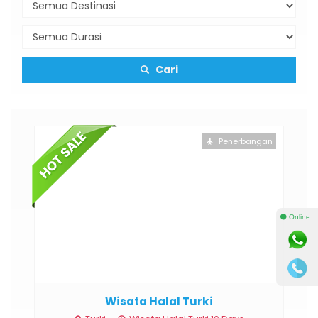
Cari
otel
Penerbangan
⚫ Online
Wisata Halal Turki