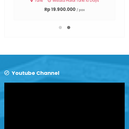
ari
Turki
Wisata Halal Turki 10 Days
Rp 19.900.000
/ pax
Youtube Channel
Video
Player