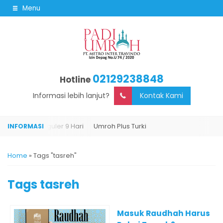
Menu
02129238848
Hotline
Informasi lebih lanjut?
Kontak Kami
Umroh Reguler 9 Hari
Umroh Plus Turki
Home
»
Tags "tasreh"
Tags
tasreh
Masuk Raudhah Harus