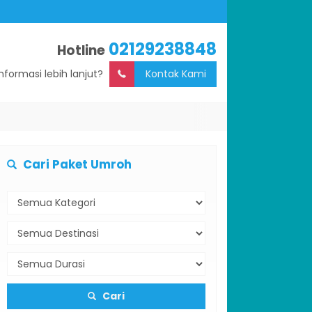
02129238848
Hotline
Informasi lebih lanjut?
Kontak Kami
Cari Paket Umroh
Cari