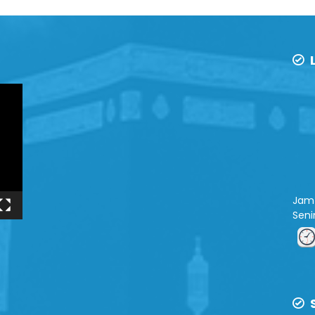
L
Jam 
Sen
S