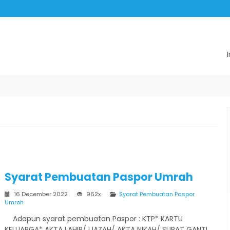
Syarat Pembuatan Paspor Umrah
16 December 2022
962x
Syarat Pembuatan Paspor
Umroh
Adapun syarat pembuatan Paspor : KTP* KARTU
KELUARGA* AKTA LAHIR/ IJAZAH/ AKTA NIKAH/ SURAT GANTI