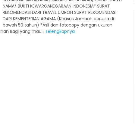
NAMA/ BUKTI KEWARGANEGARAAN INDONESIA* SURAT
REKOMENDASI DARI TRAVEL UMROH SURAT REKOMENDASI
DARI KEMENTERIAN AGAMA (Khusus Jamaah berusia di
Penerbangan
bawah 50 tahun) *Asli dan fotocopy dengan ukuran
han Bagi yang mau...
selengkapnya
Wisata Halal Turki
Turki
Wisata Halal Turki 10 Days
Rp 19.900.000
/ pax