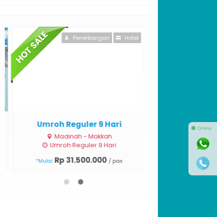
Penerbangan
Hotel
Umroh Reguler 9 Hari
⚫ Online
Madinah - Makkah
Umroh Reguler 9 Hari
Rp 31.500.000
/ pax
*Mulai