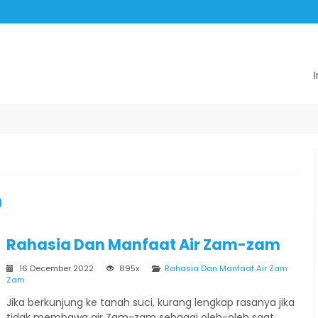
m
Rahasia Dan Manfaat Air Zam-zam
16 December 2022
895x
Rahasia Dan Manfaat Air Zam
Zam
Jika berkunjung ke tanah suci, kurang lengkap rasanya jika
tidak membawa air Zam-zam sebagai oleh-oleh saat