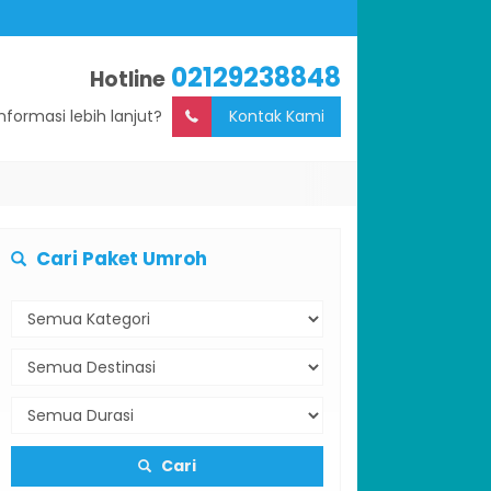
02129238848
Hotline
Informasi lebih lanjut?
Kontak Kami
Cari Paket Umroh
Cari