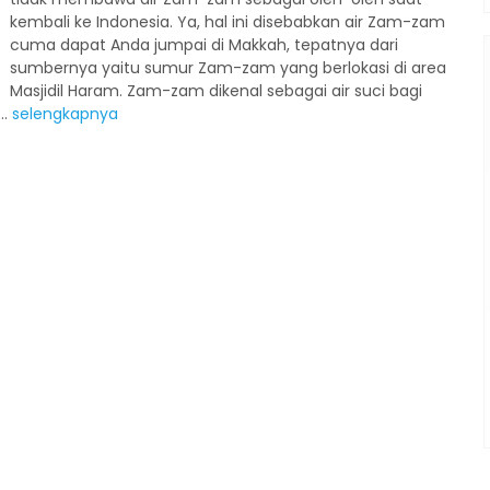
kembali ke Indonesia. Ya, hal ini disebabkan air Zam-zam
cuma dapat Anda jumpai di Makkah, tepatnya dari
sumbernya yaitu sumur Zam-zam yang berlokasi di area
Penerbangan
Masjidil Haram. Zam-zam dikenal sebagai air suci bagi
..
selengkapnya
Wisata Halal Turki
Turki
Wisata Halal Turki 10 Days
Rp 19.900.000
/ pax