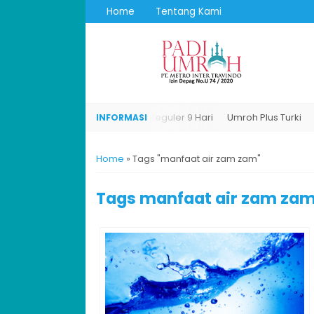
Home
Tentang Kami
Umroh Plus Turki
Umroh Reguler 9 Hari
Umroh Plus Turki
Home
»
Tags "manfaat air zam zam"
Tags
manfaat air zam za