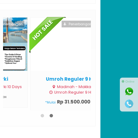
Penerbangan
Hotel
Umroh Reguler 9 Hari
⚫ Online
Madinah - Makkah
Umroh Reguler 9 Hari
Rp 31.500.000
/ pax
*Mulai