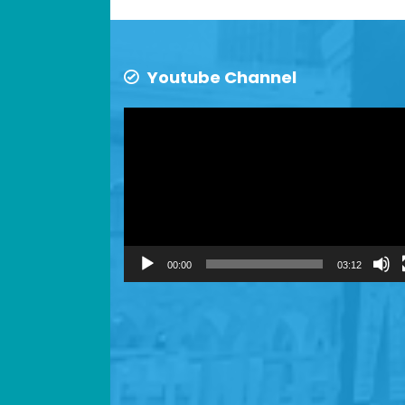
Youtube Channel
Video
Player
00:00
03:12