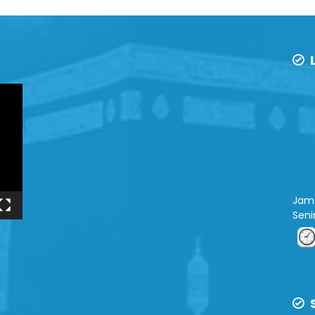
L
Jam 
Sen
S