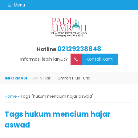
Menu
02129238848
Hotline
Informasi lebih lanjut?
Kontak Kami
Umroh Reguler 9 Hari
Umroh Plus Turki
Home
»
Tags "hukum mencium hajar aswad"
Tags
hukum mencium hajar
aswad