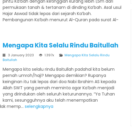
pintu Ka’bah dengan ketinggian kurang lebih 1,5m dari
permukaan tanah & tertanam di dinding Ka’bah. Asal usul
Hajar Aswad tidak lepas dari sejarah Ka’bah.
Pembangunan Ka’bah menurut Al-Quran pada surat Al-
Penerbangan
Hotel
Mengapa Kita Selalu Rindu Baitullah
3 January 2023
1.397x
Mengapa Kita Selalu Rindu
Baitullah
Mengapa kita selalu rindu Baitullah padahal kita belum
Umroh Reguler 9 Hari
pernah umroh/haji? Mengapa demikian? Rupanya
keinginan itu tak lepas dari doa Nabi Ibrahim AS kepada
Madinah - Makkah
Allah SWT yang pernah meminta agar Ka’bah menjadi
Umroh Reguler 9 Hari
yang dirindukan oleh seluruh keturunannya. “Ya Tuhan
Rp 31.500.000
/ pax
*Mulai
kami, sesungguhnya aku telah menempatkan
dak memp...
selengkapnya