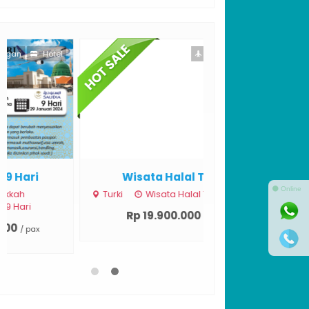
Penerbangan
Wisata Halal Turki
⚫ Online
Turki
Wisata Halal Turki 10 Days
Rp 19.900.000
/ pax