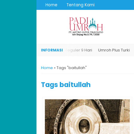
Home
Tentang Kami
i
Umroh Plus Turki
Umroh Reguler 9 Hari
Umroh Plus Turki
Home
»
Tags "baitullah"
Tags
baitullah