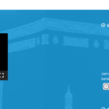
L
Jam 
Sen