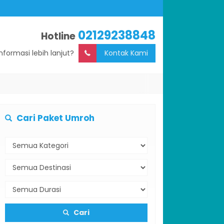
02129238848
Hotline
Informasi lebih lanjut?
Kontak Kami
Cari Paket Umroh
Cari