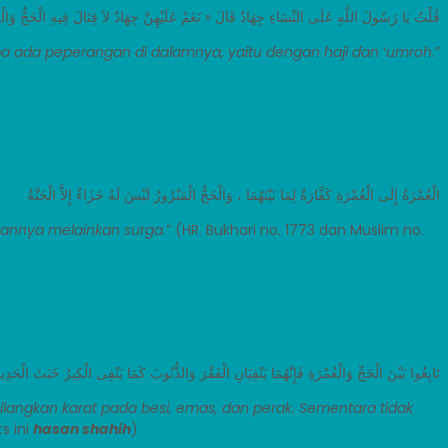
قُلْتُ يَا رَسُولَ اللَّهِ عَلَى النِّسَاءِ جِهَادٌ قَالَ « نَعَمْ عَلَيْهِنَّ جِهَادٌ لاَ قِتَالَ فِيهِ الْحَجُّ وَ ».
tanpa ada peperangan di dalamnya, yaitu dengan haji dan ‘umroh
.”
الْعُمْرَةُ إِلَى الْعُمْرَةِ كَفَّارَةٌ لِمَا بَيْنَهُمَا ، وَالْحَجُّ الْمَبْرُورُ لَيْسَ لَهُ جَزَاءٌ إِلاَّ الْجَنَّةُ
sannya melainkan surga
.” (HR. Bukhari no. 1773 dan Muslim no.
تَابِعُوا بَيْنَ الْحَجِّ وَالْعُمْرَةِ فَإِنَّهُمَا يَنْفِيَانِ الْفَقْرَ وَالذُّنُوبَ كَمَا يَنْفِى الْكِيرُ خَبَثَ الْحَدِيد
ngkan karat pada besi, emas, dan perak. Sementara tidak
ts ini
hasan shahih
)