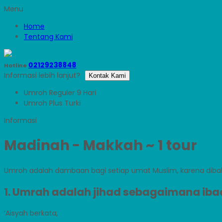
Menu
Home
Tentang Kami
02129238848
Hotline
Informasi lebih lanjut?
Kontak Kami
Umroh Reguler 9 Hari
Umroh Plus Turki
Madinah - Makkah
~ 1 tour
Umroh adalah dambaan bagi setiap umat Muslim, karena diba
1. Umrah adalah jihad sebagaimana ibad
‘Aisyah berkata,