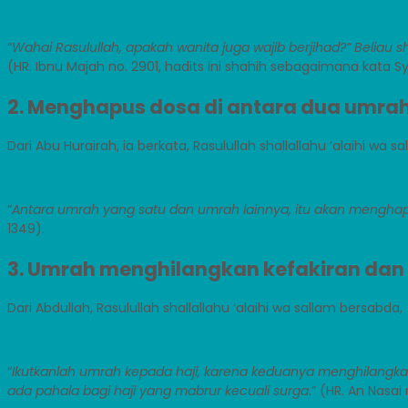
“
Wahai Rasulullah, apakah wanita juga wajib berjihad?” Beliau s
(HR. Ibnu Majah no. 2901, hadits ini shahih sebagaimana kata Sya
2. Menghapus dosa di antara dua umrah
Dari Abu Hurairah, ia berkata, Rasulullah shallallahu ‘alaihi wa s
“
Antara umrah yang satu dan umrah lainnya, itu akan menghap
1349).
3. Umrah menghilangkan kefakiran da
Dari Abdullah, Rasulullah shallallahu ‘alaihi wa sallam bersabda,
“
Ikutkanlah umrah kepada haji, karena keduanya menghilangk
ada pahala bagi haji yang mabrur kecuali surga
.” (HR. An Nasai