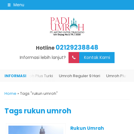
Menu
02129238848
Hotline
Informasi lebih lanjut?
Kontak Kami
9 Hari
Umroh Plus Turki
Umroh Reguler 9 Hari
Umroh Plus Turk
Home
»
Tags "rukun umroh"
Tags
rukun umroh
Rukun Umrah