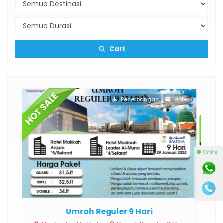
Cari
Penerbangan
Hotel
⚫ Online
Umroh Reguler 9 Hari