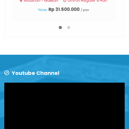
Madinah - Makkah
Umroh Reguler 9 Hari
Rp 31.500.000
/ pax
*Mulai
Youtube Channel
Video
Player