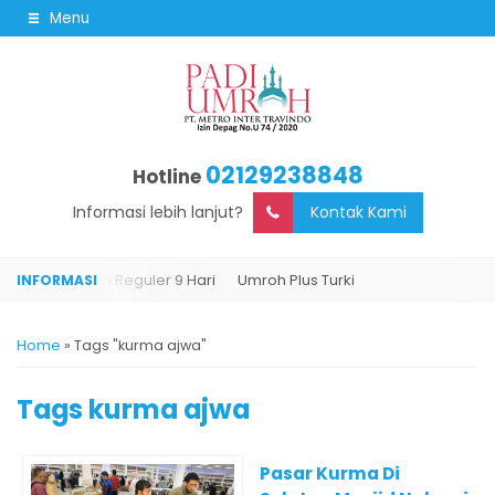
Menu
02129238848
Hotline
Informasi lebih lanjut?
Kontak Kami
urki
Umroh Reguler 9 Hari
Umroh Plus Turki
Home
»
Tags "kurma ajwa"
Tags
kurma ajwa
Pasar Kurma Di